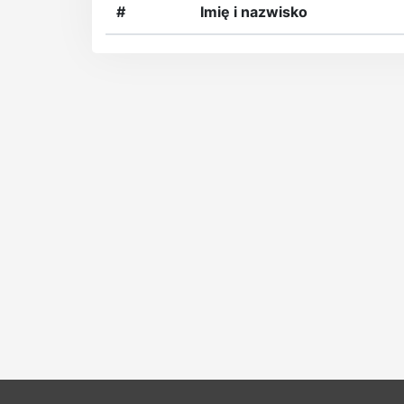
#
Imię i nazwisko