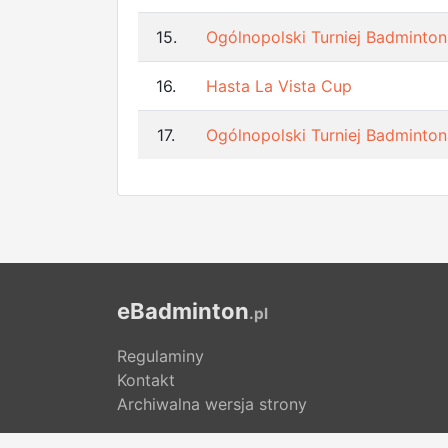
15.
Ogólnopolski Turniej Badminton
16.
Hasta La Vista Cup
17.
Ogólnopolski Turniej Badminton
eBadminton
.pl
Regulaminy
Kontakt
Archiwalna wersja strony