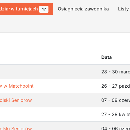
dział w turniejach
Osiągnięcia zawodnika
Listy
17
Data
28 - 30 mar
ów w Matchpoint
26 - 27 paźd
olski Seniorów
07 - 09 cze
27 - 28 kwie
olski Seniorów
04 - 06 cze