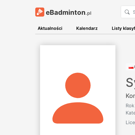
eBadminton
.pl
Aktualności
Kalendarz
Listy klasy
S
Ko
Rok
Kat
Lic