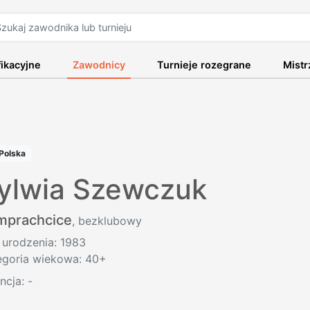
fikacyjne
Zawodnicy
Turnieje rozegrane
Mist
Polska
ylwia Szewczuk
mprachcice
, bezklubowy
 urodzenia: 1983
egoria wiekowa: 40+
encja:
-