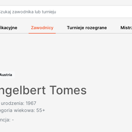
fikacyjne
Zawodnicy
Turnieje rozegrane
Mist
Austria
ngelbert Tomes
 urodzenia: 1967
egoria wiekowa: 55+
encja:
-