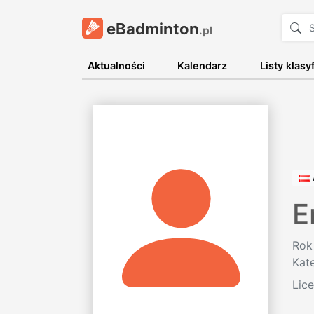
eBadminton
.pl
Aktualności
Kalendarz
Listy klasy
E
Rok
Kat
Lic