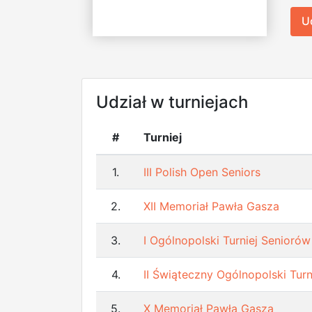
U
Udział w turniejach
#
Turniej
1.
III Polish Open Seniors
2.
XII Memoriał Pawła Gasza
3.
I Ogólnopolski Turniej Seniorów
4.
II Świąteczny Ogólnopolski Tur
5.
X Memoriał Pawła Gasza