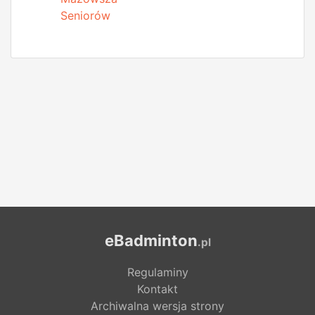
Seniorów
eBadminton
.pl
Regulaminy
Kontakt
Archiwalna wersja strony