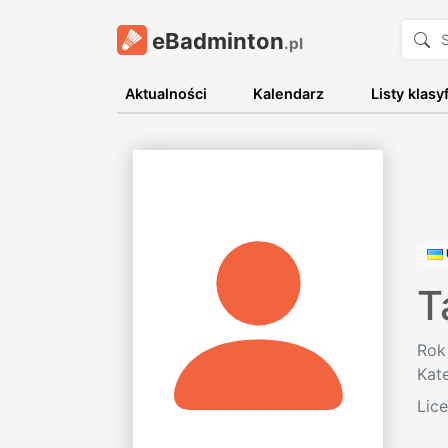
eBadminton
.pl
Aktualności
Kalendarz
Listy klasy
T
Rok
Kat
Lic