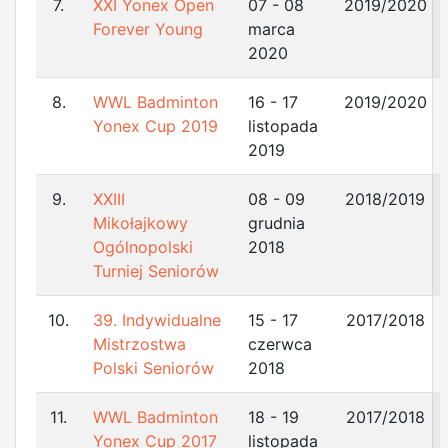
7.
XXI Yonex Open
07 - 08
2019/2020
Forever Young
marca
2020
8.
WWL Badminton
16 - 17
2019/2020
Yonex Cup 2019
listopada
2019
9.
XXIII
08 - 09
2018/2019
Mikołajkowy
grudnia
Ogólnopolski
2018
Turniej Seniorów
10.
39. Indywidualne
15 - 17
2017/2018
Mistrzostwa
czerwca
Polski Seniorów
2018
11.
WWL Badminton
18 - 19
2017/2018
Yonex Cup 2017
listopada