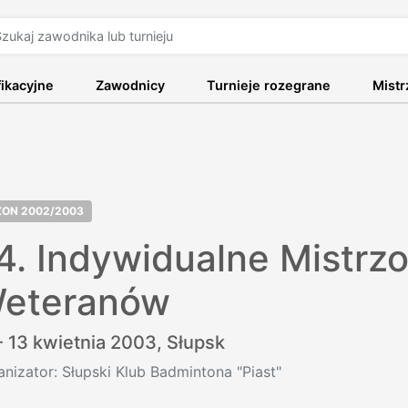
fikacyjne
Zawodnicy
Turnieje rozegrane
Mist
ZON 2002/2003
4. Indywidualne Mistrzo
eteranów
- 13 kwietnia 2003,
Słupsk
nizator: Słupski Klub Badmintona "Piast"