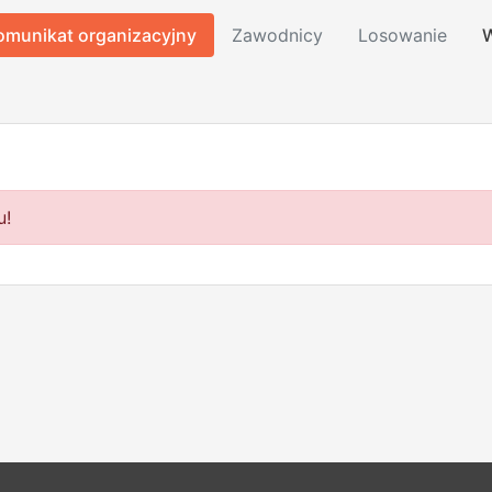
omunikat organizacyjny
Zawodnicy
Losowanie
W
u!