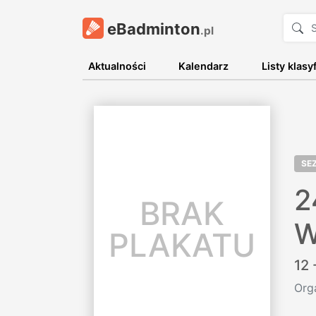
eBadminton
.pl
Aktualności
Kalendarz
Listy klasy
SE
2
BRAK
W
PLAKATU
12 
Orga