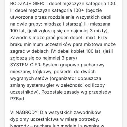
RODZAJE GIER: I: debel mężczyzn kategoria 100.
II: debel mężczyzn kategoria 100+ (będzie
utworzona przez rozdzielenie wszystkich debli
na dwie grupy: młodszą i starszą) III: mieszana
100 lat, (jeśli zgłoszą się co najmniej 3 mixty).
Zawodnik może grać jeden debel i mixt. Przy
braku minimum uczestników para mixtowa może
zagrać w deblach. IV: debel kobiet 100 lat, (jeśli
zgłoszą się co najmniej 3 pary)
SYSTEM GIER: System grupowo pucharowy
mieszany, trójkowy, pośredni do dwóch
wygranych setów (organizator dopuszcza
zmiany systemu gier w zależności od liczby
uczestników). Pozostałe zasady wg przepisów
PZBad.
VI.NAGRODY: Dla wszystkich zawodników
dyplomy uczestnictwa w miarę potrzeby.
Nagrody – puchary lub medale i suweniry w