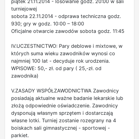
piątek 21.11.2014 - losowanie godz. 20:00 w sali
turniejowej
sobota 22.11.2014 - odprawa techniczna godz.
930; gry w godz. 10:00 – 18:00
Oficjalne otwarcie zawodów sobota godz. 11:45
IV.UCZESTNICTWO: Pary deblowe i mixtowe, w
których suma wieku zawodników wynosi co
najmniej 100 lat - decyduje rok urodzenia.
WPISOWE: 50,- zł. od pary ( 25,-zł. od
zawodnika)
V.ZASADY WSPÓŁZAWODNICTWA Zawodnicy
posiadają aktualne ważne badanie lekarskie lub
złożą odpowiednie oświadczenie. Zawodnicy
dysponują własnym sprzętem i dostarczają
własne lotki. Turniej zostanie rozegrany na 4
boiskach sali gimnastycznej - sportowej -
parkiet.