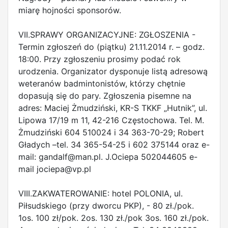
miarę hojności sponsorów.
VII.SPRAWY ORGANIZACYJNE: ZGŁOSZENIA -
Termin zgłoszeń do (piątku) 21.11.2014 r. – godz.
18:00. Przy zgłoszeniu prosimy podać rok
urodzenia. Organizator dysponuje listą adresową
weteranów badmintonistów, którzy chętnie
dopasują się do pary. Zgłoszenia pisemne na
adres: Maciej Żmudziński, KR-S TKKF „Hutnik”, ul.
Lipowa 17/19 m 11, 42-216 Częstochowa. Tel. M.
Żmudziński 604 510024 i 34 363-70-29; Robert
Gładych –tel. 34 365-54-25 i 602 375144 oraz e-
mail:
gandalf@man.pl
. J.Ociepa 502044605 e-
mail
jociepa@vp.pl
VIII.ZAKWATEROWANIE: hotel POLONIA, ul.
Piłsudskiego (przy dworcu PKP), - 80 zł./pok.
1os. 100 zł/pok. 2os. 130 zł./pok 3os. 160 zł./pok.