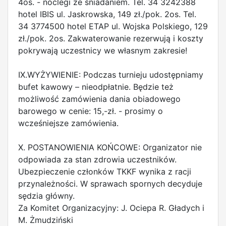
4os. - noclegi ze śniadaniem. Tel. 34 3242388
hotel IBIS ul. Jaskrowska, 149 zł./pok. 2os. Tel.
34 3774500 hotel ETAP ul. Wojska Polskiego, 129
zł./pok. 2os. Zakwaterowanie rezerwują i koszty
pokrywają uczestnicy we własnym zakresie!
IX.WYŻYWIENIE: Podczas turnieju udostępniamy
bufet kawowy – nieodpłatnie. Będzie też
możliwość zamówienia dania obiadowego
barowego w cenie: 15,-zł. - prosimy o
wcześniejsze zamówienia.
X. POSTANOWIENIA KOŃCOWE: Organizator nie
odpowiada za stan zdrowia uczestników.
Ubezpieczenie członków TKKF wynika z racji
przynależności. W sprawach spornych decyduje
sędzia główny.
Za Komitet Organizacyjny: J. Ociepa R. Gładych i
M. Żmudziński