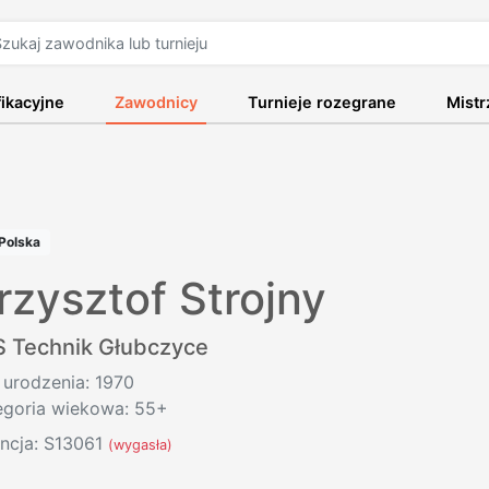
fikacyjne
Zawodnicy
Turnieje rozegrane
Mist
Polska
rzysztof Strojny
S Technik Głubczyce
 urodzenia: 1970
egoria wiekowa: 55+
encja: S13061
(wygasła)