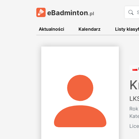
eBadminton
.pl
Aktualności
Kalendarz
Listy klasy
K
LK
Rok
Kat
Lic