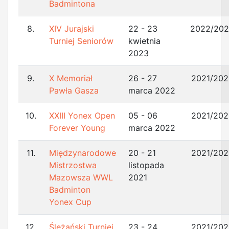
Badmintona
8.
XIV Jurajski
22 - 23
2022/20
Turniej Seniorów
kwietnia
2023
9.
X Memoriał
26 - 27
2021/202
Pawła Gasza
marca 2022
10.
XXIII Yonex Open
05 - 06
2021/202
Forever Young
marca 2022
11.
Międzynarodowe
20 - 21
2021/202
Mistrzostwa
listopada
Mazowsza WWL
2021
Badminton
Yonex Cup
12.
Ślężański Turniej
23 - 24
2021/202