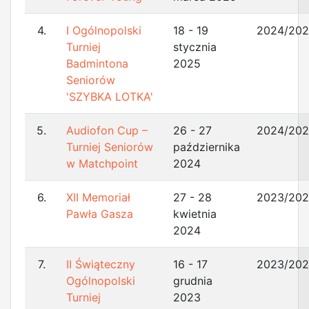
4.
I Ogólnopolski
18 - 19
2024/20
Turniej
stycznia
Badmintona
2025
Seniorów
'SZYBKA LOTKA'
5.
Audiofon Cup –
26 - 27
2024/20
Turniej Seniorów
października
w Matchpoint
2024
6.
XII Memoriał
27 - 28
2023/20
Pawła Gasza
kwietnia
2024
7.
II Świąteczny
16 - 17
2023/20
Ogólnopolski
grudnia
Turniej
2023