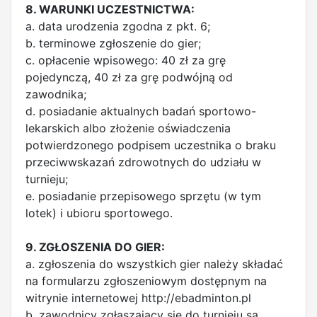
8. WARUNKI UCZESTNICTWA:
a. data urodzenia zgodna z pkt. 6;
b. terminowe zgłoszenie do gier;
c. opłacenie wpisowego: 40 zł za grę
pojedynczą, 40 zł za grę podwójną od
zawodnika;
d. posiadanie aktualnych badań sportowo-
lekarskich albo złożenie oświadczenia
potwierdzonego podpisem uczestnika o braku
przeciwwskazań zdrowotnych do udziału w
turnieju;
e. posiadanie przepisowego sprzętu (w tym
lotek) i ubioru sportowego.
9. ZGŁOSZENIA DO GIER:
a. zgłoszenia do wszystkich gier należy składać
na formularzu zgłoszeniowym dostępnym na
witrynie internetowej http://ebadminton.pl
b. zawodnicy zgłaszający się do turnieju są