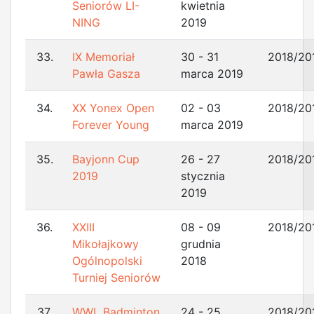
Seniorów LI-
kwietnia
NING
2019
33.
IX Memoriał
30 - 31
2018/20
Pawła Gasza
marca 2019
34.
XX Yonex Open
02 - 03
2018/20
Forever Young
marca 2019
35.
Bayjonn Cup
26 - 27
2018/20
2019
stycznia
2019
36.
XXIII
08 - 09
2018/20
Mikołajkowy
grudnia
Ogólnopolski
2018
Turniej Seniorów
37.
WWL Badminton
24 - 25
2018/20