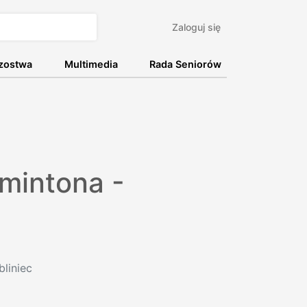
Zaloguj się
rzostwa
Multimedia
Rada Seniorów
dmintona -
liniec