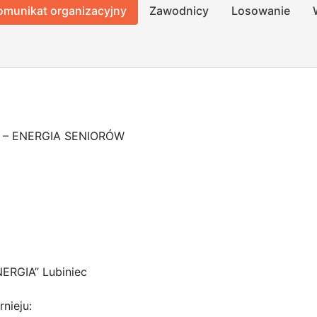
omunikat organizacyjny
Zawodnicy
Losowanie
 – ENERGIA SENIORÓW
ERGIA” Lubiniec
nieju: