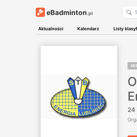
eBadminton
.pl
Aktualności
Kalendarz
Listy klasy
SE
O
E
24 
Org