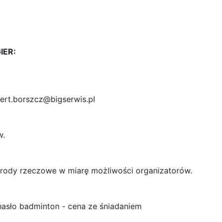
IER:
ert.borszcz@bigserwis.pl
w.
grody rzeczowe w miarę możliwości organizatorów.
hasło badminton - cena ze śniadaniem