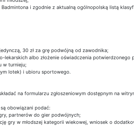
ii młodszej;
Badmintona i zgodnie z aktualną ogólnopolską listą klasyf
ojedynczą, 30 zł za grę podwójną od zawodnika;
o-lekarskich albo złożenie oświadczenia potwierdzonego 
w turnieju;
ym lotek) i ubioru sportowego.
 składać na formularzu zgłoszeniowym dostępnym na witryn
u są obowiązani podać:
 gry, partnerów do gier podwójnych;
cję gry w młodszej kategorii wiekowej, wniosek o dodatko