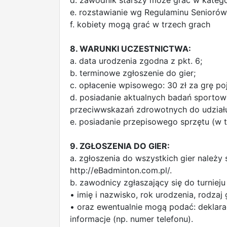
d. zawodnik starszy może grać w kategor
e. rozstawianie wg Regulaminu Seniorów 
f. kobiety mogą grać w trzech grach
8. WARUNKI UCZESTNICTWA:
a. data urodzenia zgodna z pkt. 6;
b. terminowe zgłoszenie do gier;
c. opłacenie wpisowego: 30 zł za grę p
d. posiadanie aktualnych badań sportow
przeciwwskazań zdrowotnych do udziału 
e. posiadanie przepisowego sprzętu (w t
9. ZGŁOSZENIA DO GIER:
a. zgłoszenia do wszystkich gier należy
http://eBadminton.com.pl/.
b. zawodnicy zgłaszający się do turniej
• imię i nazwisko, rok urodzenia, rodzaj
• oraz ewentualnie mogą podać: deklara
informacje (np. numer telefonu).