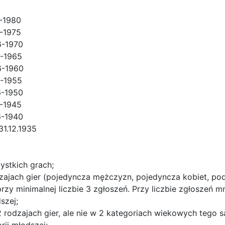
6-1980
1-1975
6-1970
1-1965
56-1960
1-1955
6-1950
1-1945
6-1940
31.12.1935
stkich grach;
dzajach gier (pojedyncza mężczyzn, pojedyncza kobiet, p
zy minimalnej liczbie 3 zgłoszeń. Przy liczbie zgłoszeń m
szej;
rodzajach gier, ale nie w 2 kategoriach wiekowych tego s