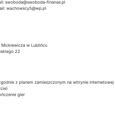
il:
swoboda@swoboda-finanse.pl
ail:
wachowscy5@wp.pl
 Mickiewicza w Lublińcu
ieskiego 22
zgodnie z planem zamieszczonym na witrynie internetowej 
cie)
ończenie gier