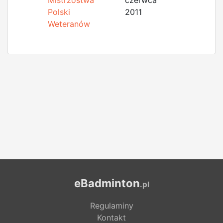
Mistrzostwa
czerwca
Polski
2011
Weteranów
eBadminton
.pl
Regulaminy
Kontakt