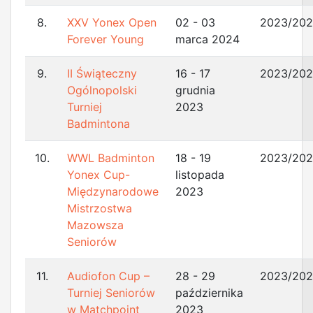
8.
XXV Yonex Open
02 - 03
2023/20
Forever Young
marca 2024
9.
II Świąteczny
16 - 17
2023/20
Ogólnopolski
grudnia
Turniej
2023
Badmintona
10.
WWL Badminton
18 - 19
2023/20
Yonex Cup-
listopada
Międzynarodowe
2023
Mistrzostwa
Mazowsza
Seniorów
11.
Audiofon Cup –
28 - 29
2023/20
Turniej Seniorów
października
w Matchpoint
2023