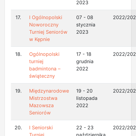
2023
17.
I Ogólnopolski
07 - 08
2022/20
Noworoczny
stycznia
Turniej Seniorów
2023
w Kępnie
18.
Ogólnopolski
17 - 18
2022/20
turniej
grudnia
badmintona –
2022
świąteczny
19.
Międzynarodowe
19 - 20
2022/20
Mistrzostwa
listopada
Mazowsza
2022
Seniorów
20.
I Seniorski
22 - 23
2022/20
Turniej
października