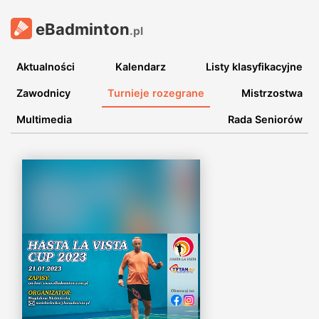
eBadminton
.pl
Aktualności
Kalendarz
Listy klasyfikacyjne
Zawodnicy
Turnieje rozegrane
Mistrzostwa
Multimedia
Rada Seniorów