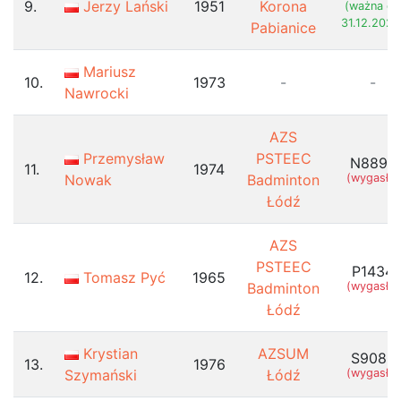
9.
Jerzy Lański
1951
Korona
(ważna do
31.12.2028
Pabianice
Mariusz
10.
1973
-
-
Nawrocki
AZS
Przemysław
PSTEEC
N8898
11.
1974
Nowak
Badminton
(wygasła)
Łódź
AZS
PSTEEC
P1434
12.
Tomasz Pyć
1965
Badminton
(wygasła)
Łódź
Krystian
AZSUM
S9080
13.
1976
Szymański
Łódź
(wygasła)