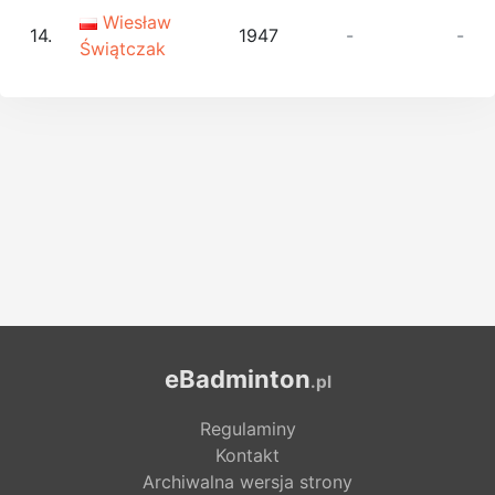
Wiesław
14.
1947
-
-
Świątczak
eBadminton
.pl
Regulaminy
Kontakt
Archiwalna wersja strony