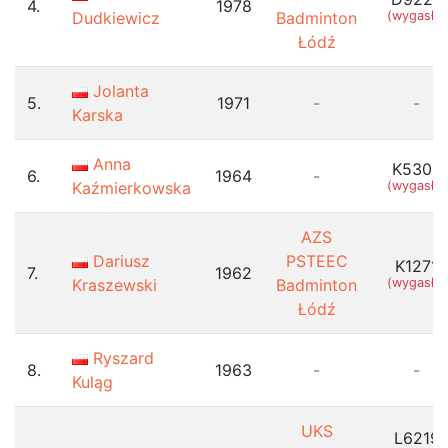
4.
1978
Dudkiewicz
Badminton
(wygasła)
Łódź
Jolanta
5.
1971
-
-
Karska
Anna
K5303
6.
1964
-
Kaźmierkowska
(wygasła)
AZS
Dariusz
PSTEEC
K1271
7.
1962
Kraszewski
Badminton
(wygasła)
Łódź
Ryszard
8.
1963
-
-
Kuląg
UKS
L6219