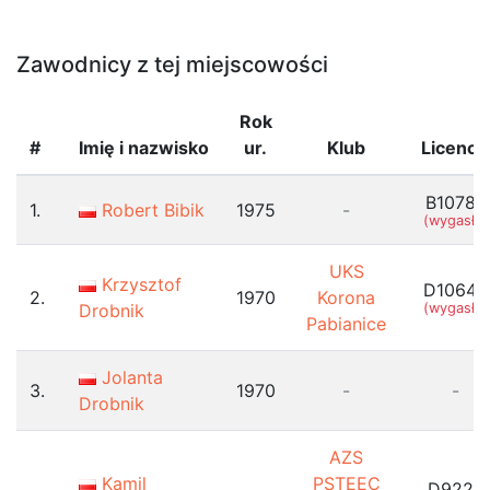
Zawodnicy z tej miejscowości
Rok
#
Imię i nazwisko
ur.
Klub
Licencj
B10782
1.
Robert Bibik
1975
-
(wygasła)
UKS
Krzysztof
D10644
2.
1970
Korona
Drobnik
(wygasła)
Pabianice
Jolanta
3.
1970
-
-
Drobnik
AZS
Kamil
PSTEEC
D9225