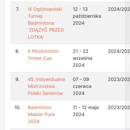
7.
IX Ogólnopolski
12 - 13
2024/20
Turniej
października
Badmintona
2024
'ZDĄŻYĆ PRZED
LOTKĄ'
8.
II Płockminton
21 - 22
2024/20
Yonex Cup
września
2024
9.
45. Indywidualne
07 - 09
2023/20
Mistrzostwa
czerwca
Polski Seniorów
2024
10.
Badminton
11 - 12 maja
2023/20
Master Puck
2024
2024