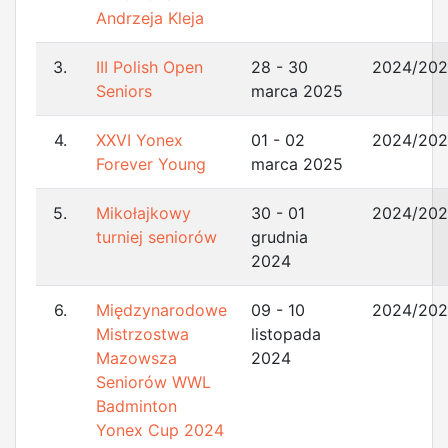
Andrzeja Kleja
3.
III Polish Open
28 - 30
2024/20
Seniors
marca 2025
4.
XXVI Yonex
01 - 02
2024/20
Forever Young
marca 2025
5.
Mikołajkowy
30 - 01
2024/20
turniej seniorów
grudnia
2024
6.
Międzynarodowe
09 - 10
2024/20
Mistrzostwa
listopada
Mazowsza
2024
Seniorów WWL
Badminton
Yonex Cup 2024