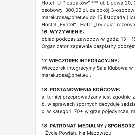
Hotel "U Pietrzaków" *** ul. Lipowa 20,
osobowy, 300,00 zł. za pokój 3-osobowy
marek.rosa@onet.eu
do 15 listopada (ilo
Hostel „Evotel” i Hotel „Trylogia” rezer
16. WYŻYWIENIE:
obiad podczas zawodów w godz. 13 – 15
Organizator zapewnia bezpłatny poczęst
17. WIECZOREK INTEGRACYJNY:
Wieczorek integracyjny Sala Klubowa w H
marek.rosa@onet.eu
.
18. POSTANOWIENIA KOŃCOWE:
a. turniej przeprowadzany jest zgodni
b. w sprawach spornych decyduje sędzi
c. w kategorii 70+ w grze pojedynczej
18. PATRONAT MEDIALNY / SPONSORZ
- Życie Powiatu Na Mazowszu