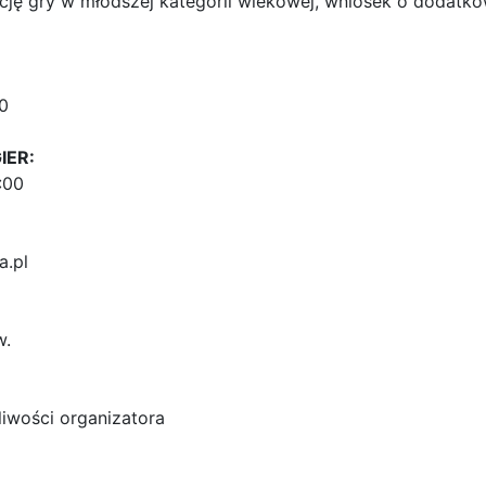
cję gry w młodszej kategorii wiekowej, wniosek o dodatko
00
IER:
:00
.pl
w.
żliwości organizatora