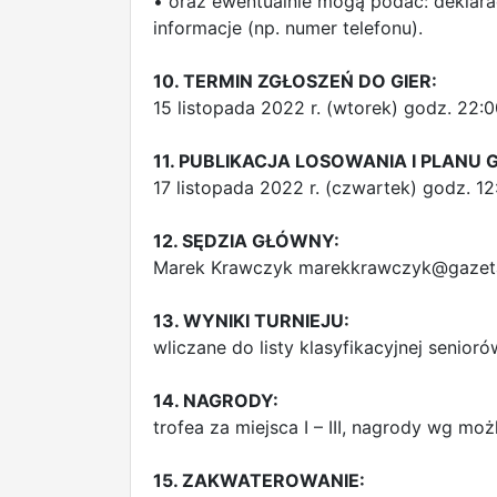
• oraz ewentualnie mogą podać: deklara
informacje (np. numer telefonu).
10. TERMIN ZGŁOSZEŃ DO GIER:
15 listopada 2022 r. (wtorek) godz. 22:
11. PUBLIKACJA LOSOWANIA I PLANU G
17 listopada 2022 r. (czwartek) godz. 12
12. SĘDZIA GŁÓWNY:
Marek Krawczyk
marekkrawczyk@gazeta
13. WYNIKI TURNIEJU:
wliczane do listy klasyfikacyjnej senioró
14. NAGRODY:
trofea za miejsca I – III, nagrody wg mo
15. ZAKWATEROWANIE: