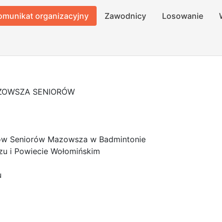
omunikat organizacyjny
Zawodnicy
Losowanie
ZOWSZA SENIORÓW
zów Seniorów Mazowsza w Badmintonie
zu i Powiecie Wołomińskim
u