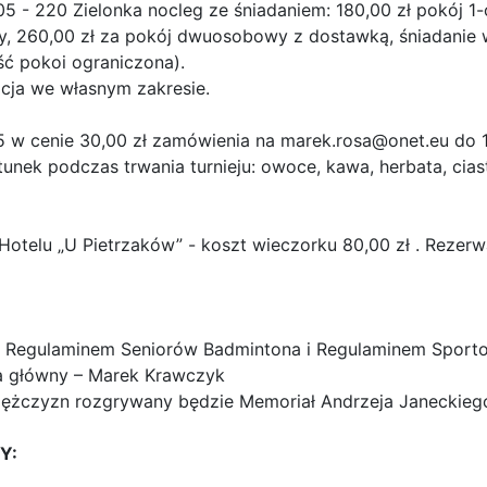
 05 - 220 Zielonka nocleg ze śniadaniem: 180,00 zł pokój 1
, 260,00 zł za pokój dwuosobowy z dostawką, śniadanie w
ść pokoi ograniczona).
wacja we własnym zakresie.
 w cenie 30,00 zł zamówienia na
marek.rosa@onet.eu
do 1
unek podczas trwania turnieju: owoce, kawa, herbata, cias
otelu „U Pietrzaków” - koszt wieczorku 80,00 zł . Rezerwa
e z Regulaminem Seniorów Badmintona i Regulaminem Spor
a główny – Marek Krawczyk
 mężczyzn rozgrywany będzie Memoriał Andrzeja Janeckieg
Y: