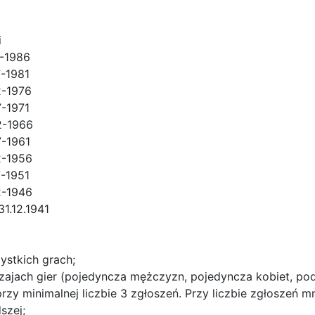
i
2-1986
7-1981
2-1976
7-1971
62-1966
7-1961
2-1956
7-1951
2-1946
31.12.1941
stkich grach;
dzajach gier (pojedyncza mężczyzn, pojedyncza kobiet, p
zy minimalnej liczbie 3 zgłoszeń. Przy liczbie zgłoszeń m
szej;