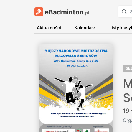
eBadminton
.pl
Aktualności
Kalendarz
Listy klasy
SE
M
S
19 
Org