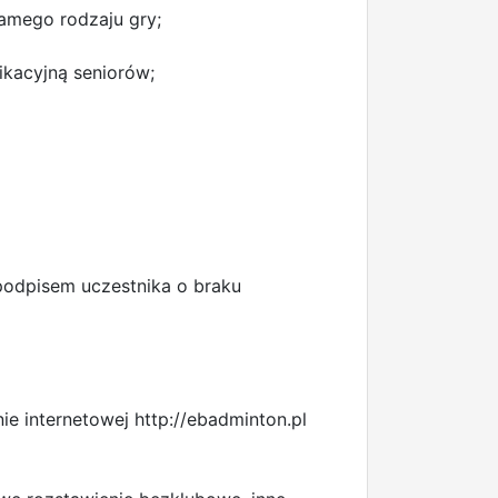
amego rodzaju gry;
ikacyjną seniorów;
podpisem uczestnika o braku
e internetowej http://ebadminton.pl