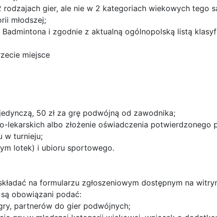
rodzajach gier, ale nie w 2 kategoriach wiekowych tego s
ii młodszej;
Badmintona i zgodnie z aktualną ogólnopolską listą klasyf
zecie miejsce
ojedynczą, 50 zł za grę podwójną od zawodnika;
o-lekarskich albo złożenie oświadczenia potwierdzonego 
w turnieju;
ym lotek) i ubioru sportowego.
 składać na formularzu zgłoszeniowym dostępnym na witryni
u są obowiązani podać:
 gry, partnerów do gier podwójnych;