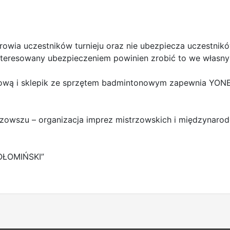
drowia uczestników turnieju oraz nie ubezpiecza uczestn
nteresowany ubezpieczeniem powinien zrobić to we własny
isową i sklepik ze sprzętem badmintonowym zapewnia YON
azowszu – organizacja imprez mistrzowskich i międzynar
OŁOMIŃSKI”