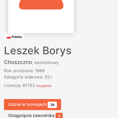
Polska
Leszek Borys
Choszczno
, bezklubowy
Rok urodzenia: 1966
Kategoria wiekowa: 55+
Licencja: B1783
(wygasła)
Udział w turniejach
38
Osiągnięcia zawodnika
4