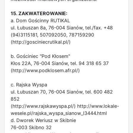
15. ZAKWATEROWANIE:
a. Dom Gościnny RUTIKAL
ul. Łubuszan 8a, 76-004 Sianów, tel./fax. +48
(94)3115181, 507092050, 787159290
(http://gosciniecrutikal.pl/)
b. Gościniec "Pod Kłosem"
Kłos 22A, 76-004 Sianów, tel. 94 318 65 37
(http://www.podklosem.afr.pl/)
c. Rajska Wyspa
ul. Łubuszan 70, 76-004 Sianów, tel. 600 482
852
(http://www.rajskawyspa.pl/) http://www.lokale-
wesele.pl/rajska_wyspa_sianow_l3444.html
d. Dworek Weriusz w Skibnie
76-003 Skibno 32