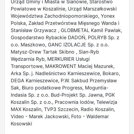
Urząd Gminy i Miasta w Sianowie, Starostwo
Powiatowe w Koszalinie, Urząd Marszałkowski
Województwa Zachodniopomorskiego, Yonex
Polska, Zakład Przetwórstwa Mięsnego Wanda i
Stanisław Grzywacz , GLOBMETAL Kamil Pawlak,
Gospodarstwo Rybackie DADOŃ, POLRYB Sp. z
o.o. Maszkowo, GANC IZOLACJE Sp. z o.o.
Matysz-Drew Tartak Skibno , Sian-Ryb
Wędzarnia Ryb, MERKURIER Usługi
Transportowe, MAKROWENT Maciej Mazurek,
Arka Sp. j. Nadleśnictwo Karnieszewice, Bokaro,
DEGA Karnieszewice, P.W. Sakbud Przemysław
Sak, Biuro podatkowe Progress, Moguntia-
Indasia Sp. z o.o. Bud-Projekt Sp. Jawna, PGK
Koszalin Sp. z o.o., Pracownia lodów, Telewizja
MAX Koszalin, TVP3 Szczecin, Radio Koszalin,
Video - Marek Jackowski, Foto - Waldemar
Kosowski