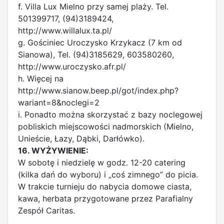
f. Villa Lux Mielno przy samej plaży. Tel.
501399717, (94)3189424,
http://www.willalux.ta.pl/
g. Gościniec Uroczysko Krzykacz (7 km od
Sianowa), Tel. (94)3185629, 603580260,
http://www.uroczysko.afr.pl/
h. Więcej na
http://www.sianow.beep.pl/got/index.php?
wariant=8&noclegi=2
i. Ponadto można skorzystać z bazy noclegowej
pobliskich miejscowości nadmorskich (Mielno,
Unieście, Łazy, Dąbki, Darłówko).
16. WYŻYWIENIE:
W sobotę i niedzielę w godz. 12-20 catering
(kilka dań do wyboru) i „coś zimnego” do picia.
W trakcie turnieju do nabycia domowe ciasta,
kawa, herbata przygotowane przez Parafialny
Zespół Caritas.