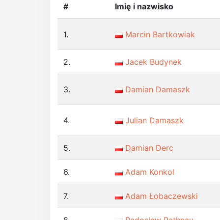
#
Imię i nazwisko
1.
Marcin Bartkowiak
2.
Jacek Budynek
3.
Damian Damaszk
4.
Julian Damaszk
5.
Damian Derc
6.
Adam Konkol
7.
Adam Łobaczewski