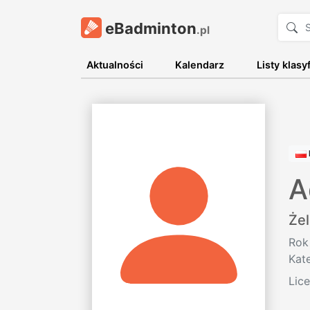
eBadminton
.pl
Aktualności
Kalendarz
Listy klasy
A
Żel
Rok
Kat
Lic