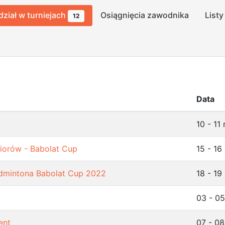
dział w turniejach
Osiągnięcia zawodnika
Listy
12
Data
10 - 11
niorów - Babolat Cup
15 - 16
admintona Babolat Cup 2022
18 - 19
03 - 0
ent
07 - 0