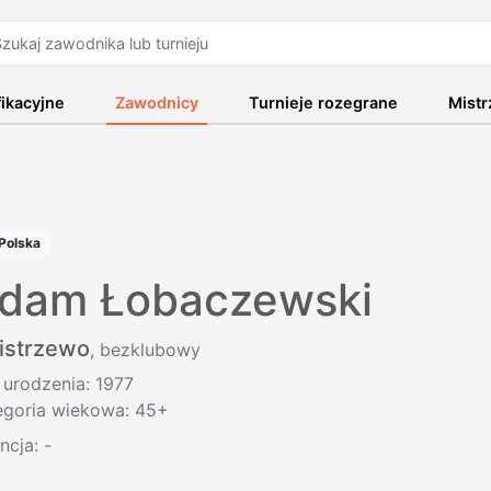
fikacyjne
Zawodnicy
Turnieje rozegrane
Mist
Polska
dam Łobaczewski
istrzewo
, bezklubowy
 urodzenia: 1977
egoria wiekowa: 45+
encja:
-