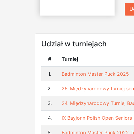
U
Udział w turniejach
#
Turniej
1.
Badminton Master Puck 2025
2.
26. Międzynarodowy turniej se
3.
24. Międzynarodowy Turniej B
4.
IX Bayjonn Polish Open Seniors
5.
Badminton Master Puck 2022 T