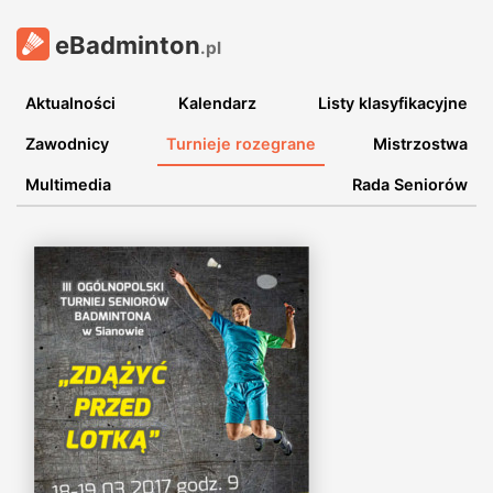
eBadminton
.pl
Aktualności
Kalendarz
Listy klasyfikacyjne
Zawodnicy
Turnieje rozegrane
Mistrzostwa
Multimedia
Rada Seniorów