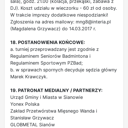
sala), godz. 21.00 (kolacja, przekąski, zabawa z
DJ). Koszt udziału w wieczorku - 60 zł od osoby.
W trakcie imprezy dodatkowe niespodzianki!
Zgłoszenia na adres mailowy:
mng8@interia.pl
(Magdalena Grzywacz) do 14.03.2017 r.
18. POSTANOWIENIA KOŃCOWE:
a. turniej przeprowadzany jest zgodnie z
Regulaminem Seniorów Badmintona i
Regulaminem Sportowym PZBad;
b. w sprawach spornych decyduje sędzia główny
Marek Krawczyk.
19. PATRONAT MEDIALNY / PARTNERZY:
Urząd Gminy i Miasta w Sianowie
Yonex Polska
Zakład Przetwórstwa Mięsnego Wanda i
Stanisław Grzywacz
GLOBMETAL Sianów