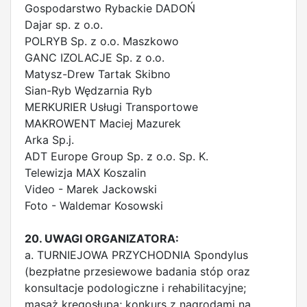
Gospodarstwo Rybackie DADOŃ
Dajar sp. z o.o.
POLRYB Sp. z o.o. Maszkowo
GANC IZOLACJE Sp. z o.o.
Matysz-Drew Tartak Skibno
Sian-Ryb Wędzarnia Ryb
MERKURIER Usługi Transportowe
MAKROWENT Maciej Mazurek
Arka Sp.j.
ADT Europe Group Sp. z o.o. Sp. K.
Telewizja MAX Koszalin
Video - Marek Jackowski
Foto - Waldemar Kosowski
20. UWAGI ORGANIZATORA:
a. TURNIEJOWA PRZYCHODNIA Spondylus
(bezpłatne przesiewowe badania stóp oraz
konsultacje podologiczne i rehabilitacyjne;
masaż kręgosłupa; konkurs z nagrodami na