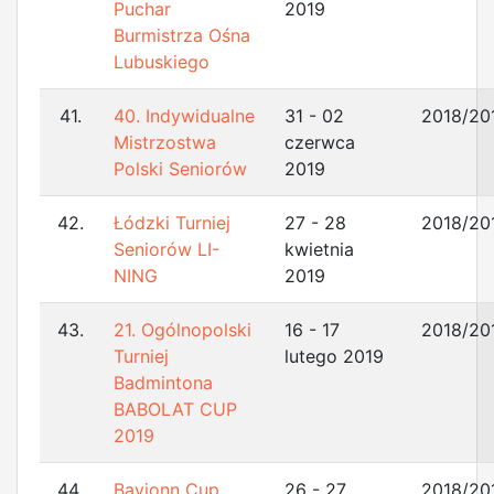
Puchar
2019
Burmistrza Ośna
Lubuskiego
41.
40. Indywidualne
31 - 02
2018/20
Mistrzostwa
czerwca
Polski Seniorów
2019
42.
Łódzki Turniej
27 - 28
2018/20
Seniorów LI-
kwietnia
NING
2019
43.
21. Ogólnopolski
16 - 17
2018/20
Turniej
lutego 2019
Badmintona
BABOLAT CUP
2019
44.
Bayjonn Cup
26 - 27
2018/20