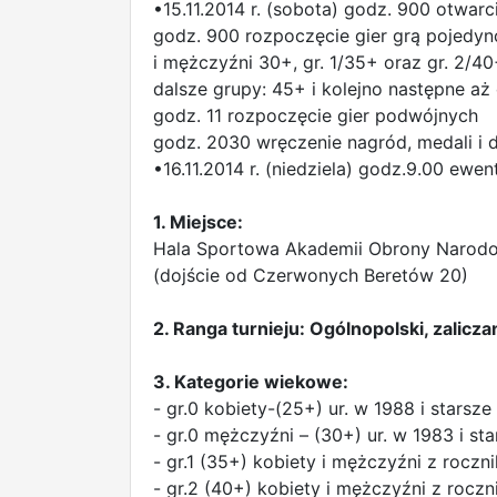
•15.11.2014 r. (sobota) godz. 900 otwarci
godz. 900 rozpoczęcie gier grą pojedy
i mężczyźni 30+, gr. 1/35+ oraz gr. 2/40
dalsze grupy: 45+ i kolejno następne aż
godz. 11 rozpoczęcie gier podwójnych
godz. 2030 wręczenie nagród, medali 
•16.11.2014 r. (niedziela) godz.9.00 ewe
1. Miejsce:
Hala Sportowa Akademii Obrony Narodow
(dojście od Czerwonych Beretów 20)
2. Ranga turnieju: Ogólnopolski, zalicza
3. Kategorie wiekowe:
- gr.0 kobiety-(25+) ur. w 1988 i starsze
- gr.0 mężczyźni – (30+) ur. w 1983 i sta
- gr.1 (35+) kobiety i mężczyźni z roczni
- gr.2 (40+) kobiety i mężczyźni z roczni