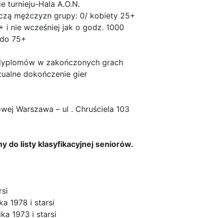
e turnieju-Hala A.O.N.
nczą mężczyzn grupy: 0/ kobiety 25+
+ i nie wcześniej jak o godz. 1000
 do 75+
i dyplomów w zakończonych grach
ntualne dokończenie gier
ej Warszawa – ul . Chruściela 103
ny do listy klasyfikacyjnej seniorów.
rsi
ka 1978 i starsi
ka 1973 i starsi