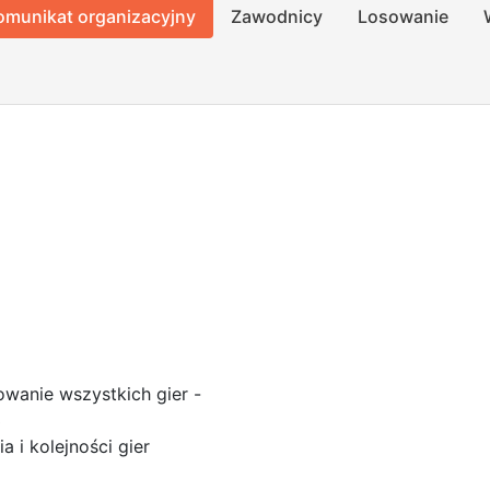
omunikat organizacyjny
Zawodnicy
Losowanie
owanie wszystkich gier -
3
ia i kolejności gier