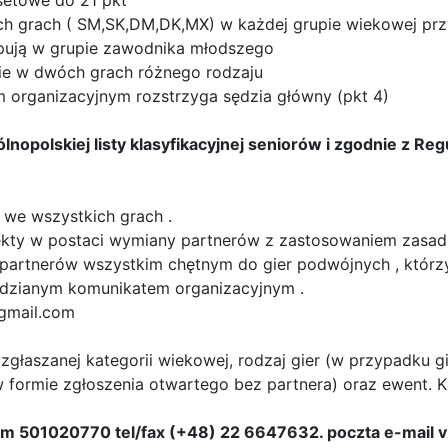
setowe do 21 pkt
ch grach ( SM,SK,DM,DK,MX) w każdej grupie wiekowej przy 
ują w grupie zawodnika młodszego
ie w dwóch grach różnego rodzaju
m organizacyjnym rozstrzyga sędzia główny (pkt 4)
gólnopolskiej listy klasyfikacyjnej seniorów i zgodnie z
0 we wszystkich grach .
kty w postaci wymiany partnerów z zastosowaniem zasad
artnerów wszystkim chętnym do gier podwójnych , którzy 
widzianym komunikatem organizacyjnym .
gmail.com
l zgłaszanej kategorii wiekowej, rodzaj gier (w przypadku
w formie zgłoszenia otwartego bez partnera) oraz ewent. Kl
 Kom 501020770 tel/fax (+48) 22 6647632. poczta e-mail
v