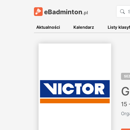
eBadminton
.pl
Aktualności
Kalendarz
Listy klasy
SE
G
15 
Org