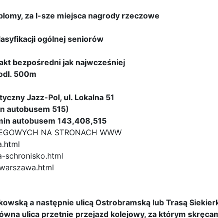
dyplomy, za I-sze miejsca nagrody rzeczowe
lasyfikacji ogólnej seniorów
akt bezpośredni jak najwcześniej
odl. 500m
zny Jazz-Pol, ul. Lokalna 51
in autobusem 515)
 min autobusem 143,408,515
LEGOWYCH NA STRONACH WWW
a.html
a-schronisko.html
_warszawa.html
owską a następnie ulicą Ostrobramską lub Trasą Siekier
ówna ulica przetnie przejazd kolejowy, za którym skręca