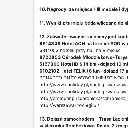
10. Nagrody: za miejsca I-III medale i 
11. Wyniki z turnieju będą wliczane do k
12. Zakwaterowanie: zalecany jest kont
6814348 Hotel AON na terenie AON w 
6814003 hotelik przy hali na 8 miejsc
8720803 Ośrodek Młodzieżowo-Turystyc
5157800 Hotel IBIS (4 km -dojazd 10 m
6102182 Hotel FELIX (6 km –dojazd 17
PONADTO DUŻY WYBÓR MIEJSC NOC
http://www.eholiday.pl/noclegi-warszaw
http://www.eholiday.pl/noclegi-warszaw
http://emeteor.pl/schroniska/schroniska
http://warszawa-noclegi.pl/
13. Dojazd samochodem - Trasa Łazienk
w kierunku Rembertowa. Po ok. 2 km gł