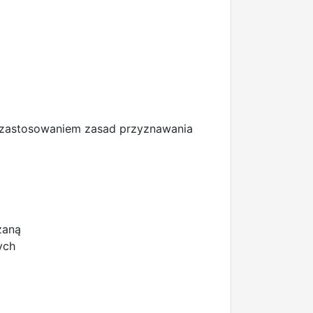
z zastosowaniem zasad przyznawania
zaną
ych