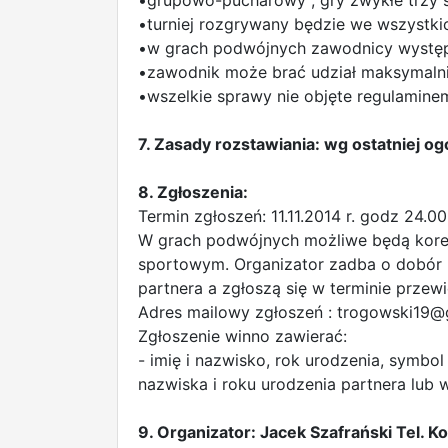
•grupowo-pucharowy ; gry zwykłe trzy 
•turniej rozgrywany będzie we wszystki
•w grach podwójnych zawodnicy występ
•zawodnik może brać udział maksymaln
•wszelkie sprawy nie objęte regulamine
7. Zasady rozstawiania: wg ostatniej o
8. Zgłoszenia:
Termin zgłoszeń: 11.11.2014 r. godz 24.0
W grach podwójnych możliwe będą kore
sportowym. Organizator zadba o dobór p
partnera a zgłoszą się w terminie prze
Adres mailowy zgłoszeń :
trogowski19@
Zgłoszenie winno zawierać:
- imię i nazwisko, rok urodzenia, symbo
nazwiska i roku urodzenia partnera lub 
9. Organizator: Jacek Szafrański Tel.