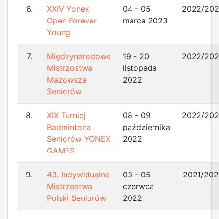
6.
XXIV Yonex
04 - 05
2022/20
Open Forever
marca 2023
Young
7.
Międzynarodowe
19 - 20
2022/20
Mistrzostwa
listopada
Mazowsza
2022
Seniorów
8.
XIX Turniej
08 - 09
2022/20
Badmintona
października
Seniorów YONEX
2022
GAMES
9.
43. Indywidualne
03 - 05
2021/202
Mistrzostwa
czerwca
Polski Seniorów
2022