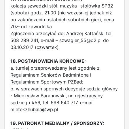
kolacja szwedzki stół, muzyka -stołówka SP32
(sobota) godz. 21:00 (nie wcześniej jednak niż
po zakończeniu ostatnich sobotnich gier), cena
70zł od zawodnika.
Zgłoszenia przesyłać do: Andrzej Kaftański tel.
508 289 241, e-mail –
szwagier_55@o2.pl
do
03.10.2017 (czwartek)
18. POSTANOWIENIA KOŃCOWE:
a. turniej przeprowadzany jest zgodnie z
Regulaminem Seniorów Badmintona i
Regulaminem Sportowym PZBad;
b. w sprawach spornych decyduje sędzia główny
- Mieczysław Baranowski, nr. rejestracyjny
sędziego #56, tel. 698 640 717, e-mail
mietekzhubala@wp.pl
19. PATRONAT MEDIALNY / SPONSORZY: