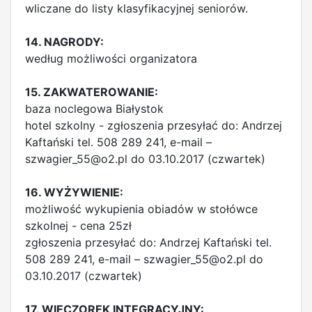
wliczane do listy klasyfikacyjnej seniorów.
14. NAGRODY:
według możliwości organizatora
15. ZAKWATEROWANIE:
baza noclegowa Białystok
hotel szkolny - zgłoszenia przesyłać do: Andrzej
Kaftański tel. 508 289 241, e-mail –
szwagier_55@o2.pl
do 03.10.2017 (czwartek)
16. WYŻYWIENIE:
możliwość wykupienia obiadów w stołówce
szkolnej - cena 25zł
zgłoszenia przesyłać do: Andrzej Kaftański tel.
508 289 241, e-mail –
szwagier_55@o2.pl
do
03.10.2017 (czwartek)
17. WIECZOREK INTEGRACYJNY: