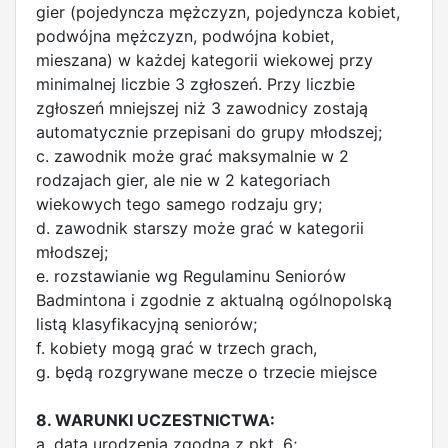
gier (pojedyncza mężczyzn, pojedyncza kobiet,
podwójna mężczyzn, podwójna kobiet,
mieszana) w każdej kategorii wiekowej przy
minimalnej liczbie 3 zgłoszeń. Przy liczbie
zgłoszeń mniejszej niż 3 zawodnicy zostają
automatycznie przepisani do grupy młodszej;
c. zawodnik może grać maksymalnie w 2
rodzajach gier, ale nie w 2 kategoriach
wiekowych tego samego rodzaju gry;
d. zawodnik starszy może grać w kategorii
młodszej;
e. rozstawianie wg Regulaminu Seniorów
Badmintona i zgodnie z aktualną ogólnopolską
listą klasyfikacyjną seniorów;
f. kobiety mogą grać w trzech grach,
g. będą rozgrywane mecze o trzecie miejsce
8. WARUNKI UCZESTNICTWA:
a. data urodzenia zgodna z pkt. 6;