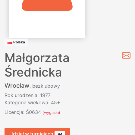
Polska
Małgorzata
Średnicka
Wrocław
, bezklubowy
Rok urodzenia: 1977
Kategoria wiekowa: 45+
Licencja: Ś0634
(wygasła)
Udział w turniejach
94