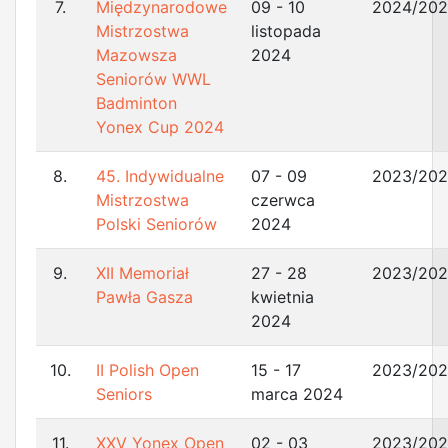
7.
Międzynarodowe
09 - 10
2024/20
Mistrzostwa
listopada
Mazowsza
2024
Seniorów WWL
Badminton
Yonex Cup 2024
8.
45. Indywidualne
07 - 09
2023/20
Mistrzostwa
czerwca
Polski Seniorów
2024
9.
XII Memoriał
27 - 28
2023/20
Pawła Gasza
kwietnia
2024
10.
II Polish Open
15 - 17
2023/20
Seniors
marca 2024
11.
XXV Yonex Open
02 - 03
2023/20