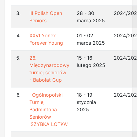
3.
III Polish Open
28 - 30
2024/20
Seniors
marca 2025
4.
XXVI Yonex
01 - 02
2024/20
Forever Young
marca 2025
5.
26.
15 - 16
2024/20
Międzynarodowy
lutego 2025
turniej seniorów
- Babolat Cup
6.
I Ogólnopolski
18 - 19
2024/20
Turniej
stycznia
Badmintona
2025
Seniorów
'SZYBKA LOTKA'