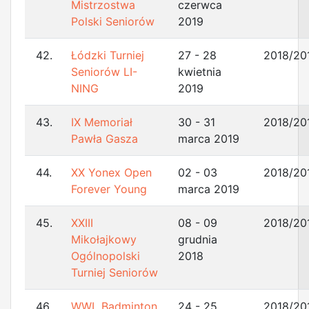
Mistrzostwa
czerwca
Polski Seniorów
2019
42.
Łódzki Turniej
27 - 28
2018/20
Seniorów LI-
kwietnia
NING
2019
43.
IX Memoriał
30 - 31
2018/20
Pawła Gasza
marca 2019
44.
XX Yonex Open
02 - 03
2018/20
Forever Young
marca 2019
45.
XXIII
08 - 09
2018/20
Mikołajkowy
grudnia
Ogólnopolski
2018
Turniej Seniorów
46.
WWL Badminton
24 - 25
2018/20