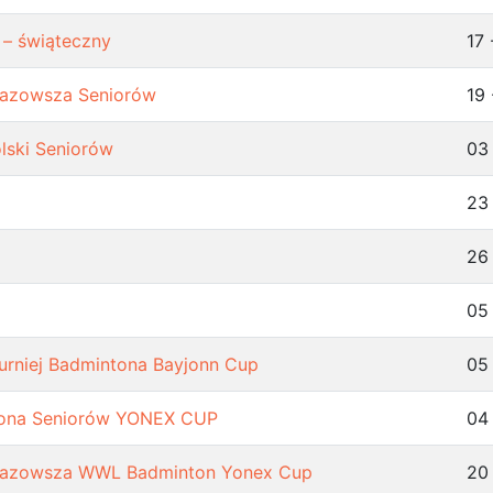
 – świąteczny
17 
azowsza Seniorów
19 
lski Seniorów
03
23
26
05
Turniej Badmintona Bayjonn Cup
05
ntona Seniorów YONEX CUP
04
Mazowsza WWL Badminton Yonex Cup
20 