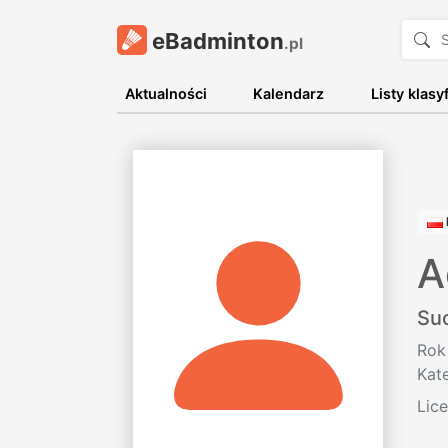
eBadminton
.pl
Aktualności
Kalendarz
Listy klasy
A
Su
Rok
Kat
Lic