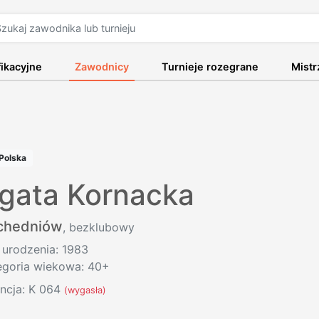
fikacyjne
Zawodnicy
Turnieje rozegrane
Mist
Polska
gata Kornacka
chedniów
, bezklubowy
 urodzenia: 1983
egoria wiekowa: 40+
encja: K 064
(wygasła)