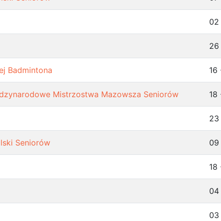
02
26
iej Badmintona
16 
dzynarodowe Mistrzostwa Mazowsza Seniorów
18 
23
lski Seniorów
09
18
04
03