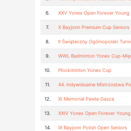
6.
XXV Yonex Open Forever Young
7.
X Bayjonn Premium Cup Seniors
8.
II Świąteczny Ogólnopolski Turn
9.
WWL Badminton Yonex Cup-Mię
10.
Płockminton Yonex Cup
11.
44. Indywidualne Mistrzostwa Po
12.
XI Memoriał Pawła Gasza
13.
XXIV Yonex Open Forever Young
14.
IX Bayjonn Polish Open Seniors