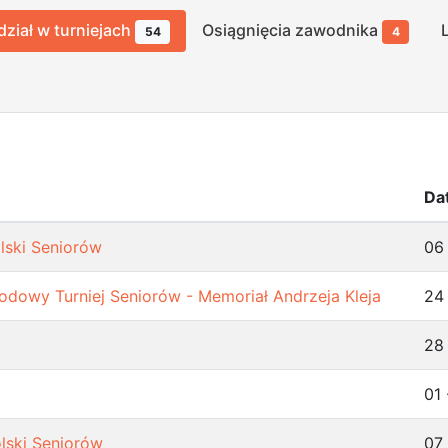
dział w turniejach
Osiągnięcia zawodnika
54
4
Da
lski Seniorów
06
odowy Turniej Seniorów - Memoriał Andrzeja Kleja
24
28
01
lski Seniorów
07