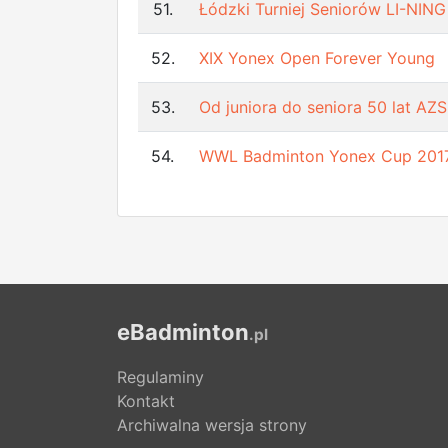
51.
Łódzki Turniej Seniorów LI-NING
52.
XIX Yonex Open Forever Young
53.
Od juniora do seniora 50 lat AZ
54.
WWL Badminton Yonex Cup 201
eBadminton
.pl
Regulaminy
Kontakt
Archiwalna wersja strony