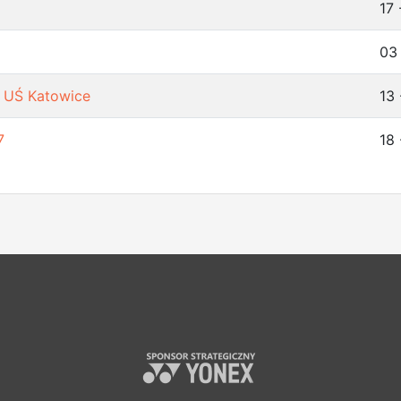
17 
03
S UŚ Katowice
13 
7
18 