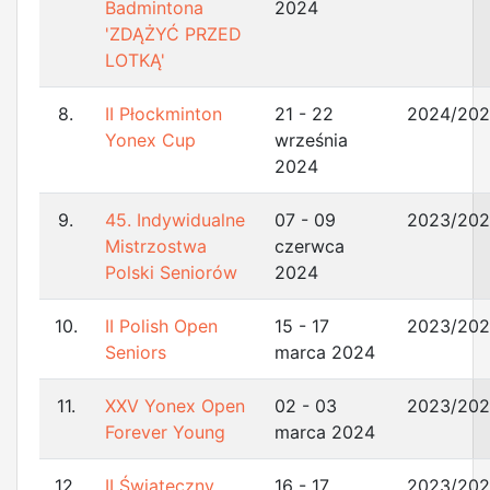
Badmintona
2024
'ZDĄŻYĆ PRZED
LOTKĄ'
8.
II Płockminton
21 - 22
2024/20
Yonex Cup
września
2024
9.
45. Indywidualne
07 - 09
2023/20
Mistrzostwa
czerwca
Polski Seniorów
2024
10.
II Polish Open
15 - 17
2023/20
Seniors
marca 2024
11.
XXV Yonex Open
02 - 03
2023/20
Forever Young
marca 2024
12.
II Świąteczny
16 - 17
2023/20