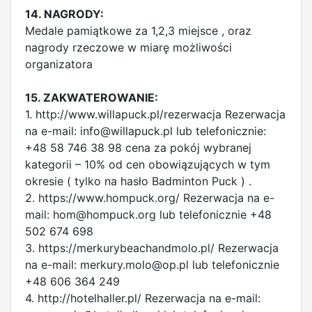
14. NAGRODY:
Medale pamiątkowe za 1,2,3 miejsce , oraz
nagrody rzeczowe w miarę możliwości
organizatora
15. ZAKWATEROWANIE:
1. http://www.willapuck.pl/rezerwacja Rezerwacja
na e-mail:
info@willapuck.pl
lub telefonicznie:
+48 58 746 38 98 cena za pokój wybranej
kategorii – 10% od cen obowiązujących w tym
okresie ( tylko na hasło Badminton Puck ) .
2. https://www.hompuck.org/ Rezerwacja na e-
mail:
hom@hompuck.org
lub telefonicznie +48
502 674 698
3. https://merkurybeachandmolo.pl/ Rezerwacja
na e-mail:
merkury.molo@op.pl
lub telefonicznie
+48 606 364 249
4. http://hotelhaller.pl/ Rezerwacja na e-mail: