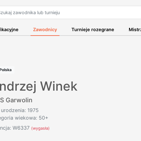
fikacyjne
Zawodnicy
Turnieje rozegrane
Mist
Polska
ndrzej Winek
S Garwolin
 urodzenia: 1975
egoria wiekowa: 50+
encja: W6337
(wygasła)