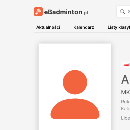
eBadminton
.pl
Aktualności
Kalendarz
Listy klasy
A
MK
Rok
Kat
Lic