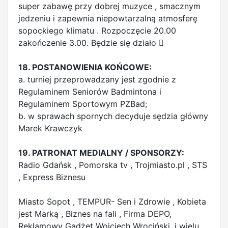
super zabawę przy dobrej muzyce , smacznym
jedzeniu i zapewnia niepowtarzalną atmosferę
sopockiego klimatu . Rozpoczęcie 20.00
zakończenie 3.00. Będzie się działo 
18. POSTANOWIENIA KOŃCOWE:
a. turniej przeprowadzany jest zgodnie z
Regulaminem Seniorów Badmintona i
Regulaminem Sportowym PZBad;
b. w sprawach spornych decyduje sędzia główny
Marek Krawczyk
19. PATRONAT MEDIALNY / SPONSORZY:
Radio Gdańsk , Pomorska tv , Trojmiasto.pl , STS
, Express Biznesu
Miasto Sopot , TEMPUR- Sen i Zdrowie , Kobieta
jest Marką , Biznes na fali , Firma DEPO,
Reklamowy Gadżet Wojciech Wrociński ,i wielu