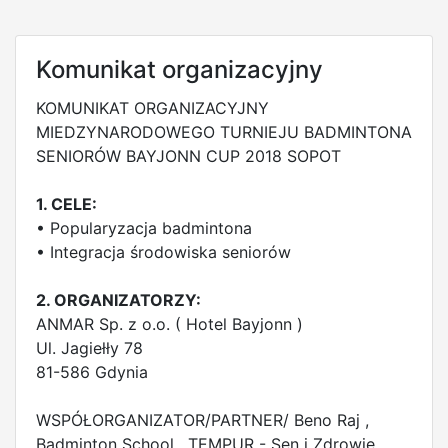
Komunikat organizacyjny
KOMUNIKAT ORGANIZACYJNY
MIEDZYNARODOWEGO TURNIEJU BADMINTONA
SENIORÓW BAYJONN CUP 2018 SOPOT
1. CELE:
• Popularyzacja badmintona
• Integracja środowiska seniorów
2. ORGANIZATORZY:
ANMAR Sp. z o.o. ( Hotel Bayjonn )
Ul. Jagiełły 78
81-586 Gdynia
WSPÓŁORGANIZATOR/PARTNER/ Beno Raj ,
Badminton School , TEMPUR - Sen i Zdrowie