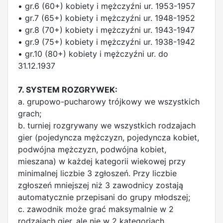
• gr.6 (60+) kobiety i mężczyźni ur. 1953-1957
• gr.7 (65+) kobiety i mężczyźni ur. 1948-1952
• gr.8 (70+) kobiety i mężczyźni ur. 1943-1947
• gr.9 (75+) kobiety i mężczyźni ur. 1938-1942
• gr.10 (80+) kobiety i mężczyźni ur. do
31.12.1937
7. SYSTEM ROZGRYWEK:
a. grupowo-pucharowy trójkowy we wszystkich
grach;
b. turniej rozgrywany we wszystkich rodzajach
gier (pojedyncza mężczyzn, pojedyncza kobiet,
podwójna mężczyzn, podwójna kobiet,
mieszana) w każdej kategorii wiekowej przy
minimalnej liczbie 3 zgłoszeń. Przy liczbie
zgłoszeń mniejszej niż 3 zawodnicy zostają
automatycznie przepisani do grupy młodszej;
c. zawodnik może grać maksymalnie w 2
rodzajach gier, ale nie w 2 kategoriach