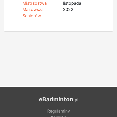
Mistrzostwa
listopada
Mazowsza
2022
Seniorów
eBadminton
.pl
Regulaminy