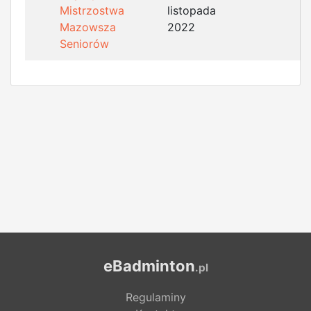
Mistrzostwa
listopada
Mazowsza
2022
Seniorów
eBadminton
.pl
Regulaminy