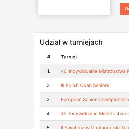
U
Udział w turniejach
#
Turniej
1.
46. Indywidualne Mistrzostwa 
2.
III Polish Open Seniors
3.
European Senior Championshi
4.
45. Indywidualne Mistrzostwa 
5.
II Świąteczny Ogólnopolski Tur