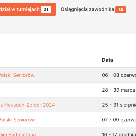
dział w turniejach
Osiągnięcia zawodnika
31
39
Data
Polski Seniorów
06 - 08 czerw
28 - 30 marca
ps Heusden-Zolder 2024
25 - 31 sierpn
Polski Seniorów
07 - 09 czerw
niej Badmintona
16 - 17 grudni