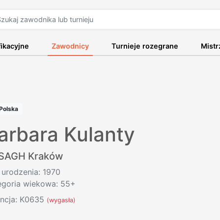
fikacyjne
Zawodnicy
Turnieje rozegrane
Mist
Polska
arbara Kulanty
SAGH Kraków
 urodzenia: 1970
egoria wiekowa: 55+
encja: K0635
(wygasła)