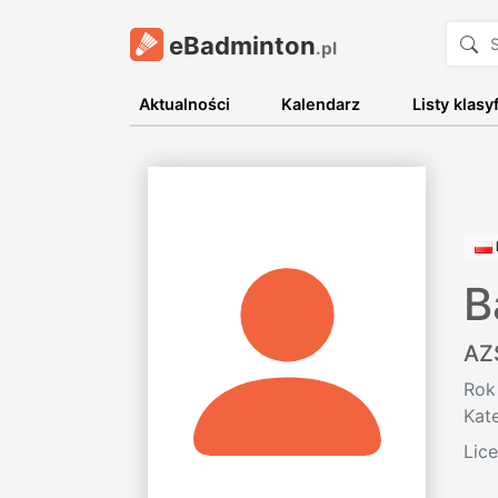
eBadminton
.pl
Aktualności
Kalendarz
Listy klasy
B
AZ
Rok
Kat
Lic