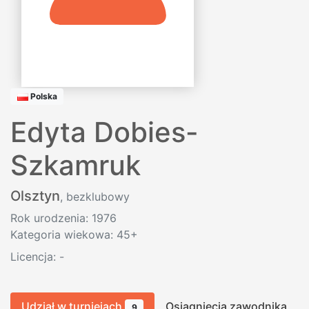
Polska
Edyta Dobies-
Szkamruk
Olsztyn
, bezklubowy
Rok urodzenia: 1976
Kategoria wiekowa: 45+
Licencja:
-
Udział w turniejach
Osiągnięcia zawodnika
9