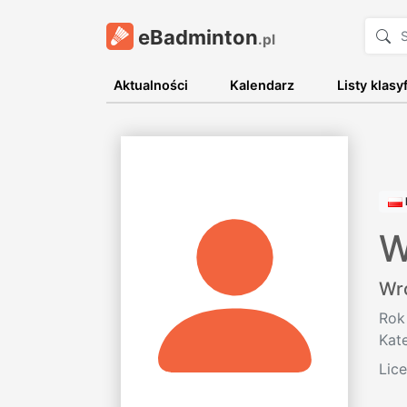
eBadminton
.pl
Aktualności
Kalendarz
Listy klasy
W
Wr
Rok
Kat
Lic