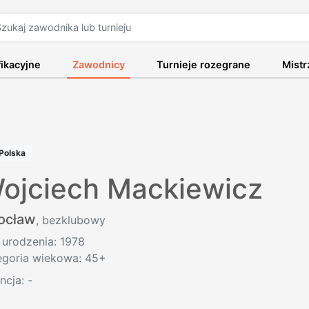
fikacyjne
Zawodnicy
Turnieje rozegrane
Mist
Polska
ojciech Mackiewicz
ocław
, bezklubowy
 urodzenia: 1978
egoria wiekowa: 45+
encja:
-