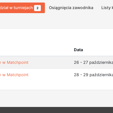
dział w turniejach
Osiągnięcia zawodnika
Listy 
2
Data
w w Matchpoint
26 - 27 październik
w w Matchpoint
28 - 29 październi