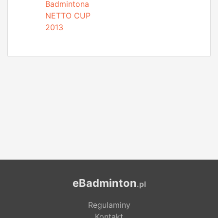
Badmintona
NETTO CUP
2013
eBadminton
.pl
Regulaminy
Kontakt