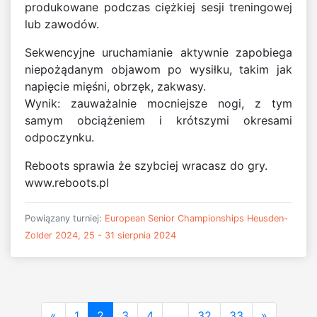
produkowane podczas ciężkiej sesji treningowej
lub zawodów.
Sekwencyjne uruchamianie aktywnie zapobiega
niepożądanym objawom po wysiłku, takim jak
napięcie mięśni, obrzęk, zakwasy.
Wynik: zauważalnie mocniejsze nogi, z tym
samym obciążeniem i krótszymi okresami
odpoczynku.
Reboots sprawia że szybciej wracasz do gry.
www.reboots.pl
Powiązany turniej:
European Senior Championships Heusden-
Zolder 2024, 25 - 31 sierpnia 2024
«
1
2
3
4
...
32
33
»