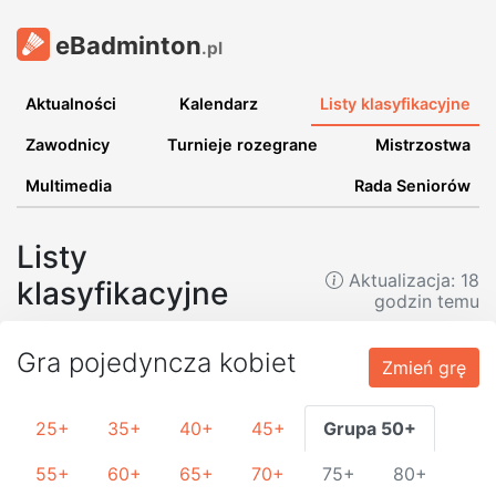
eBadminton
.pl
Aktualności
Kalendarz
Listy klasyfikacyjne
Zawodnicy
Turnieje rozegrane
Mistrzostwa
Multimedia
Rada Seniorów
Listy
Aktualizacja:
18
klasyfikacyjne
godzin temu
Gra pojedyncza kobiet
Zmień grę
25+
35+
40+
45+
Grupa 50+
55+
60+
65+
70+
75+
80+