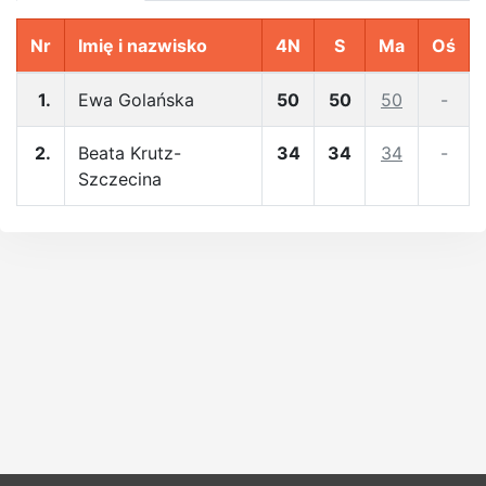
Nr
Imię i nazwisko
4N
S
Ma
Oś
1.
Ewa Golańska
50
50
50
-
2.
Beata Krutz-
34
34
34
-
Szczecina