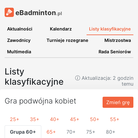
eBadminton
.pl
Aktualności
Kalendarz
Listy klasyfikacyjne
Zawodnicy
Turnieje rozegrane
Mistrzostwa
Multimedia
Rada Seniorów
Listy
Aktualizacja:
2 godzin
klasyfikacyjne
temu
Gra podwójna kobiet
Zmień grę
25+
35+
40+
45+
50+
55+
Grupa 60+
65+
70+
75+
80+