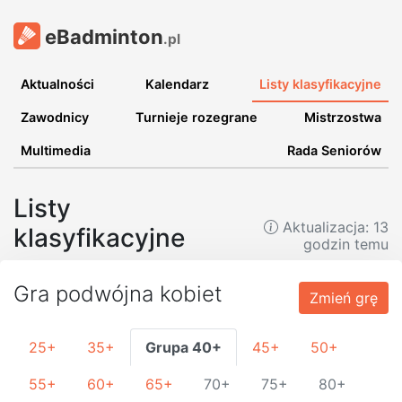
eBadminton
.pl
Aktualności
Kalendarz
Listy klasyfikacyjne
Zawodnicy
Turnieje rozegrane
Mistrzostwa
Multimedia
Rada Seniorów
Listy
Aktualizacja:
13
klasyfikacyjne
godzin temu
Gra podwójna kobiet
Zmień grę
25+
35+
Grupa 40+
45+
50+
55+
60+
65+
70+
75+
80+