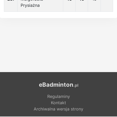
Prysiażna
eBadminton
.pl
Regulaminy
Kontakt
Archiwalna wersja strony