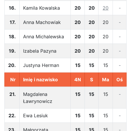
16.
Kamila Kowalska
20
20
20
-
17.
Anna Machowiak
20
20
20
-
18.
Anna Michalewska
20
20
20
-
19.
Izabela Pazyna
20
20
20
-
20.
Justyna Herman
15
15
15
-
Nr
Imię i nazwisko
4N
S
Ma
Oś
21.
Magdalena
15
15
15
-
Ławrynowicz
22.
Ewa Lesiuk
15
15
15
-
23.
Małgorzata
15
15
15
-