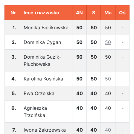
Nr
Imię i nazwisko
4N
S
Ma
Oś
1.
Monika Bieńkowska
50
50
50
-
2.
Dominika Cygan
50
50
50
-
3.
Dominika Guzik-
50
50
50
-
Płuchowska
4.
Karolina Kosińska
50
50
50
-
5.
Ewa Orzelska
40
40
40
-
6.
Agnieszka
40
40
40
-
Trzcińska
7.
Iwona Zakrzewska
40
40
40
-