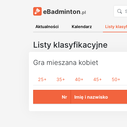
eBadminton
.pl
Aktualności
Kalendarz
Listy klasy
Listy klasyfikacyjne
Gra mieszana kobiet
25+
35+
40+
45+
50+
Nr
Imię i nazwisko