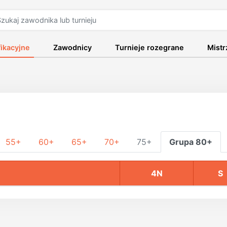
fikacyjne
Zawodnicy
Turnieje rozegrane
Mist
55+
60+
65+
70+
75+
Grupa 80+
4N
S