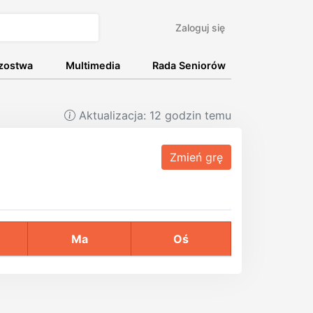
Zaloguj się
rzostwa
Multimedia
Rada Seniorów
Aktualizacja:
12 godzin temu
Zmień grę
Ma
Oś