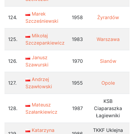
Marek
124.
1958
Żyrardów
Szcześniewski
Mikołaj
125.
1983
Warszawa
Szczepankiewicz
Janusz
126.
1970
Sianów
Szawurski
Andrzej
127.
1955
Opole
Szawłowski
KSB
Mateusz
128.
1987
Ciaparaszka
Szałankiewicz
Łagiewniki
Katarzyna
TKKF Uklejna
129.
1986