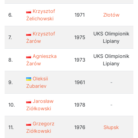
Krzysztof
6.
1971
Złotów
Żelichowski
Krzysztof
UKS Olimpionik
7.
1975
Żarów
Lipiany
Agnieszka
UKS Olimpionik
8.
1973
Żarów
Lipiany
Oleksii
9.
1961
-
Zubariev
Jarosław
10.
1978
-
Ziółkowski
Grzegorz
11.
1976
Słupsk
Ziółkowski