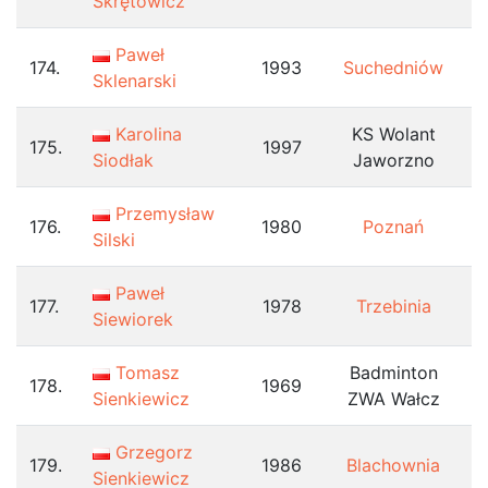
Skrętowicz
Paweł
174.
1993
Suchedniów
Sklenarski
Karolina
KS Wolant
175.
1997
Siodłak
Jaworzno
Przemysław
176.
1980
Poznań
Silski
Paweł
177.
1978
Trzebinia
Siewiorek
Tomasz
Badminton
178.
1969
Sienkiewicz
ZWA Wałcz
Grzegorz
179.
1986
Blachownia
Sienkiewicz