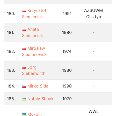
Krzysztof
AZSUWM
180.
1991
Siemieniuk
Olsztyn
Aneta
181.
1980
-
Siemieniuk
Mirosław
182.
1974
-
Siedlanowski
Jorg
183.
1980
-
Siebenwirth
184.
Mirko Sída
1990
-
185.
Nataly Shpak
1979
-
WWL
Mykola