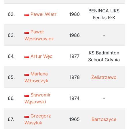
BENINCA UKS
62.
Paweł Wiatr
1980
Feniks K-K
Paweł
63.
1986
-
Węsławowicz
KS Badminton
64.
Artur Węc
1977
School Gdynia
Marlena
65.
1978
Żelistrzewo
Wdowczyk
Sławomir
66.
1974
-
Wąsowski
Grzegorz
67.
1965
Bartoszyce
Wasyluk