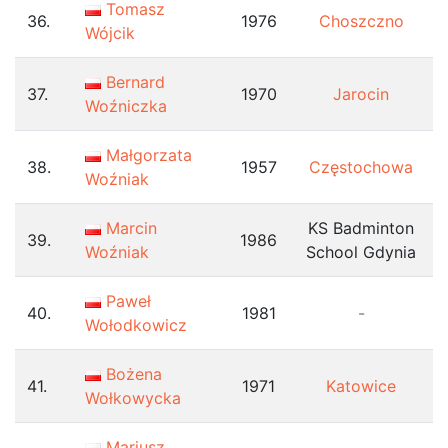
Tomasz
36.
1976
Choszczno
Wójcik
Bernard
37.
1970
Jarocin
Woźniczka
Małgorzata
38.
1957
Częstochowa
Woźniak
Marcin
KS Badminton
39.
1986
Woźniak
School Gdynia
Paweł
40.
1981
-
Wołodkowicz
Bożena
41.
1971
Katowice
Wołkowycka
Mariusz