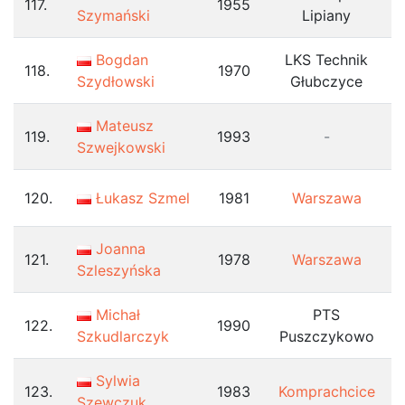
117.
1955
Szymański
Lipiany
Bogdan
LKS Technik
118.
1970
Szydłowski
Głubczyce
Mateusz
119.
1993
-
Szwejkowski
120.
Łukasz Szmel
1981
Warszawa
Joanna
121.
1978
Warszawa
Szleszyńska
Michał
PTS
122.
1990
Szkudlarczyk
Puszczykowo
Sylwia
123.
1983
Komprachcice
Szewczuk