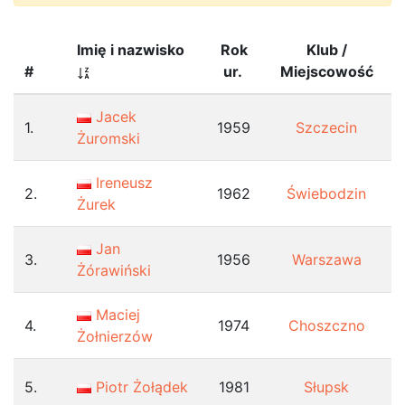
Imię i nazwisko
Rok
Klub /
#
ur.
Miejscowość
Jacek
1.
1959
Szczecin
Żuromski
Ireneusz
2.
1962
Świebodzin
Żurek
Jan
3.
1956
Warszawa
Żórawiński
Maciej
4.
1974
Choszczno
Żołnierzów
5.
Piotr Żołądek
1981
Słupsk