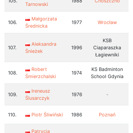
105.
1988
Choszczno
Tarnowski
Małgorzata
106.
1977
Wrocław
Średnicka
KSB
Aleksandra
107.
1996
Ciaparaszka
Śnieżek
Łagiewniki
Robert
KS Badminton
108.
1974
Śmierzchalski
School Gdynia
Ireneusz
109.
1976
-
Ślusarczyk
110.
Piotr Śliwiński
1986
Poznań
Patrycja