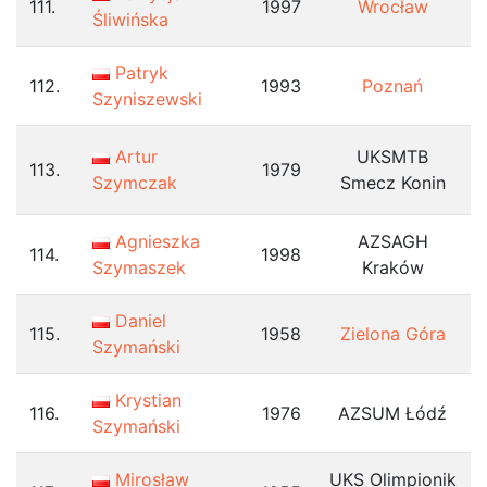
111.
1997
Wrocław
Śliwińska
Patryk
112.
1993
Poznań
Szyniszewski
Artur
UKSMTB
113.
1979
Szymczak
Smecz Konin
Agnieszka
AZSAGH
114.
1998
Szymaszek
Kraków
Daniel
115.
1958
Zielona Góra
Szymański
Krystian
116.
1976
AZSUM Łódź
Szymański
Mirosław
UKS Olimpionik